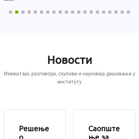
Новости
Извештаји, разговори, скупови и најновија дешавања у
институту
Решење
Саопште
о
ње за