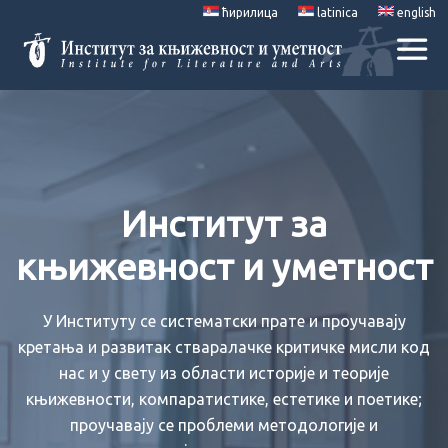
ћирилица
latinica
english
Институт за
књижевност и уметност
У Институту се систематски прате и проучавају
кретања и развитак стваралачке критичке мисли код
нас и у свету из области историје и теорије
књижевности, компаратистике, естетике и поетике;
проучавају се проблеми методологије и