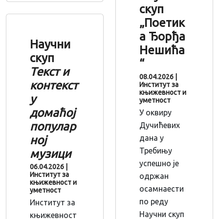
скуп
„Поетик
а Ђорђа
Научни
Нешића
скуп
“
Текст и
08.04.2026
|
контекст
Институт за
књижевност и
у
уметност
домаћој
У оквиру
популар
Дучићевих
ној
дана у
Требињу
музици
успешно је
06.04.2026
|
Институт за
одржан
књижевност и
осамнаести
уметност
по реду
Институт за
Научни скуп
књижевност