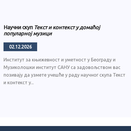
Научни скуп
Текст и контекст у домаћој
популарној музици
02.12.2026
Институт за књижевност и уметност у Београду и
Музиколошки институт САНУ са задовољством вас
позивају да узмете учешће у раду научног скупа Текст
и контекст у...