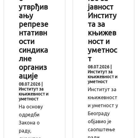
утврђив
јавност
ању
Институ
репрезе
та за
нтативн
књижев
ости
ност и
синдика
уметнос
лне
т
организ
08.07.2026
|
Институт за
ације
књижевност и
уметност
08.07.2026
|
Институт за
Институт за
књижевност и
књижевност
уметност
и уметност у
На основу
Београду
одредби
објавио је
Закона о
саопштење
раду,
ради