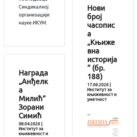
Синдикалној
Нови
организацији
број
науке ИКУМ.
часопис
а
„Књиже
вна
историја
“ (бр.
Награда
188)
„Анђелк
17.06.2026
|
а
Институт за
књижевност и
Милић”
уметност
Зорани
Симић
08.04.2026
|
Институт за
књижевност и