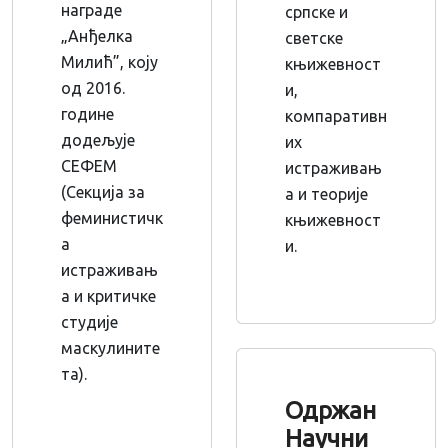
награде
српске и
„Анђелка
светске
Милић”, коју
књижевност
од 2016.
и,
године
компаративн
додељује
их
СЕФЕМ
истраживањ
(Секција за
а и теорије
феминистичк
књижевност
а
и.
истраживањ
а и критичке
студије
маскулините
та).
Одржан
Научни