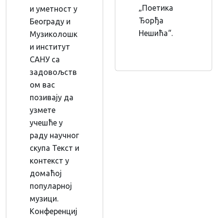
„Поетика
и уметност у
Ђорђа
Београду и
Нешића“.
Музиколошк
и институт
САНУ са
задовољств
ом вас
позивају да
узмете
учешће у
раду научног
скупа Текст и
контекст у
домаћој
популарној
музици.
Конференциј