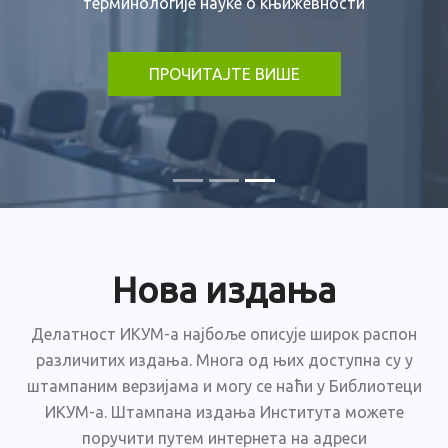
терминологије науке о књижевности
ПРОЧИТАЈТЕ ВИШЕ
Нова издања
Делатност ИКУМ-а најбоље описује широк распон
различитих издања. Многа од њих доступна су у
штампаним верзијама и могу се наћи у Библиотеци
ИКУМ-а. Штампана издања Института можете
поручити путем интернета на адреси