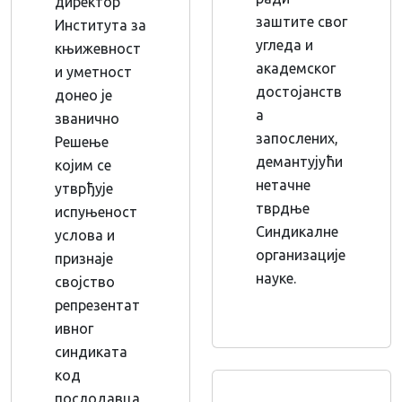
директор
заштите свог
Института за
угледа и
књижевност
академског
и уметност
достојанств
донео је
а
званично
запослених,
Решење
демантујући
којим се
нетачне
утврђује
тврдње
испуњеност
Синдикалне
услова и
организације
признаје
науке.
својство
репрезентат
ивног
синдиката
код
послодавца