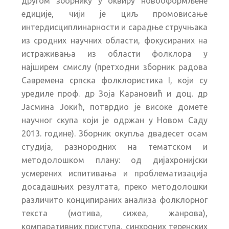
другом зборнику у оквиру новооформљене
едиције, чији је циљ промовисање
интердисциплинарности и сарадње стручњака
из сродних научних области, фокусираних на
истраживања из области фолклора у
најширем смислу (претходни зборник радова
Савремена српска фолклористика I, који су
уредиле проф. др Зоја Карановић и доц. др
Јасмина Јокић, потврдио је високе домете
научног скупа који је одржан у Новом Саду
2013. године). Зборник окупља двадесет осам
студија, разнородних на тематском и
методолошком плану: од дијахронијски
усмерених испитивања и проблематизација
досадашњих резултата, преко методолошки
различито конципираних анализа фолклорног
текста (мотива, сижеа, жанрова),
компаративних приступа, синхроних теренских