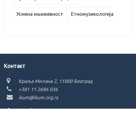
Усмена књижевност
Етномузикологија
Kонтакт
Краља Милана 2, 11000 Београд
+381 11 2686 036
ikum@ikum.org.rs
Copyright ©
2026 - Institut za književnost i umetnost