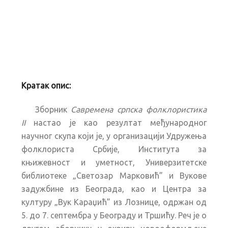
Кратак опис:
Зборник
Савремена српска фолклористика
II
настао је као резултат међународног
научног скупа који је, у организацији Удружења
фолклориста Србије, Института за
књижевност и уметност, Универзитетске
библиотеке „Светозар Марковић” и Вукове
задужбине из Београда, као и Центра за
културу „Вук Караџић” из Лознице, одржан од
5. до 7. септембра у Београду и Тршићу. Реч је о