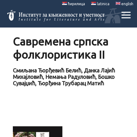
ћирилица
latinica
english
Савремена српска
фолклористика II
Смиљана Ђорђевић Белић, Данка Лајић
Михајловић, Немања Радуловић, Бошко
Сувајџић, Ђорђина Трубарац Матић