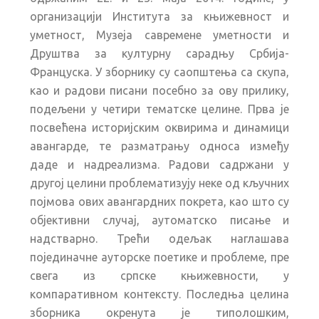
организацији Института за књижевност и
уметност, Музеја савремене уметности и
Друштва за културну сарадњу Србија-
Француска. У зборнику су саопштења са скупа,
као и радови писани посебно за ову прилику,
подељени у четири тематске целине. Прва је
посвећена историјским оквирима и динамици
авангарде, те разматрању односа између
даде и надреализма. Радови садржани у
другој целини проблематизују неке од кључних
појмова ових авангардних покрета, као што су
објективни случај, аутоматско писање и
надстварно. Трећи одељак наглашава
појединачне ауторске поетике и проблеме, пре
свега из српске књижевности, у
компаративном контексту. Последња целина
зборника окренута је типолошким,