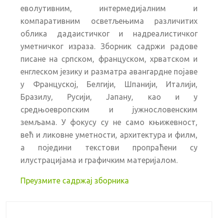
еволутивним, интермедијалним и
компаративним осветљењима различитих
облика дадаистичког и надреалистичког
уметничког израза. Зборник садржи радове
писане на српском, француском, хрватском и
енглеском језику и разматра авангардне појаве
у Француској, Белгији, Шпанији, Италији,
Бразилу, Русији, Јапану, као и у
средњоевропским и јужнословенским
земљама. У фокусу су не само књижевност,
већ и ликовне уметности, архитектура и филм,
а поједини текстови пропраћени су
илустрацијама и графичким материјалом.
Преузмите садржај зборника