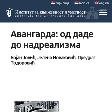
ћирилица
latinica
english
Авангарда: од даде
до надреализма
Бојан Јовић, Јелена Новаковић, Предраг
Тодоровић