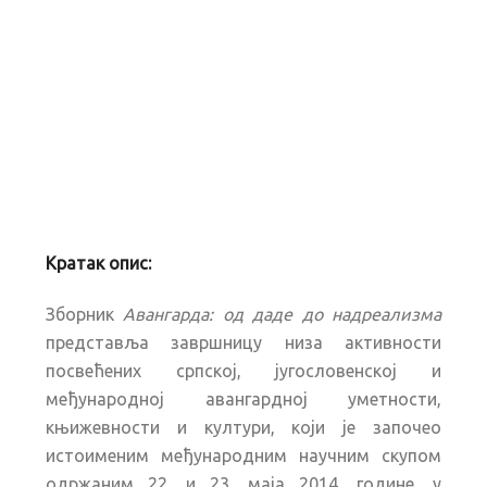
Кратак опис:
Зборник
Авангарда: од даде до надреализма
представља завршницу низа активности
посвећених српској, југословенској и
међународној авангардној уметности,
књижевности и култури, који је започео
истоименим међународним научним скупом
одржаним 22. и 23. маја 2014. године, у