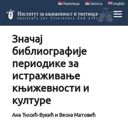
ћирилица
latinica
english
Значај
библиографије
периодике за
истраживање
књижевности и
културе
Ана Ћосић-Вукић и Весна Матовић