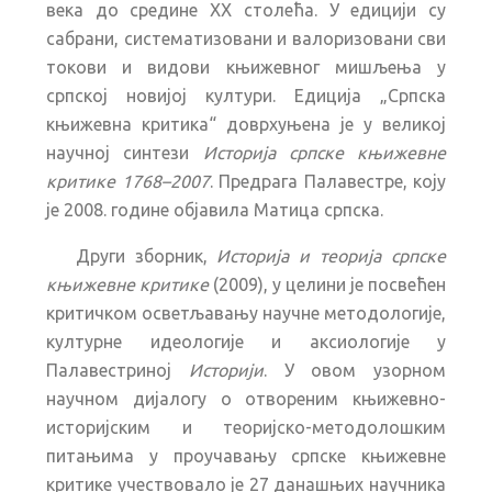
века до средине XX столећа. У едицији су
сабрани, систематизовани и валоризовани сви
токови и видови књижевног мишљења у
српској новијој култури. Едиција „Српска
књижевна критика“ доврхуњена је у великој
научној синтези
Историја српске књижевне
критике 1768–2007
. Предрага Палавестре, коју
је 2008. године објавила Матица српска.
Други зборник,
Историја и теорија српске
књижевне критике
(2009), у целини је посвећен
критичком осветљавању научне методологије,
културне идеологије и аксиологије у
Палавестриној
Историји
. У овом узорном
научном дијалогу о отвореним књижевно-
историјским и теоријско-методолошким
питањима у проучавању српске књижевне
критике учествовало је 27 данашњих научника