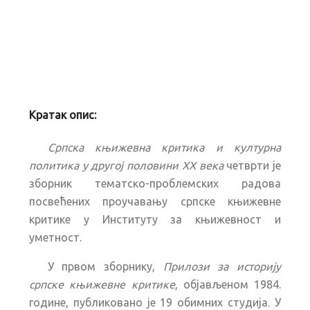
Кратак опис:
Српска књижевна критика и културна
политика у другој половини XX века
четврти је
зборник тематско-проблемских радова
посвећених проучавању српске књижевне
критике у Институту за књижевност и
уметност.
У првом зборнику,
Прилози за историју
српске књижевне критике
, објављеном 1984.
године, публиковано је 19 обимних студија. У