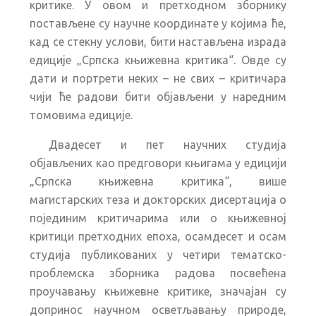
критике. У овом и претходном зборнику
постављене су научне координате у којима ће,
кад се стекну услови, бити настављена израда
едиције „Српска књижевна критика“. Овде су
дати и портрети неких – не свих – критичара
чији ће радови бити објављени у наредним
томовима едиције.
Двадесет и пет научних студија
објављених као предговори књигама у едицији
„Српска књижевна критика“, више
магистарских теза и докторских дисертација о
појединим критичарима или о књижевној
критици претходних епоха, осамдесет и осам
студија публикованих у четири тематско-
проблемска зборника радова посвећена
проучавању књижевне критике, значајан су
допринос научном осветљавању природе,