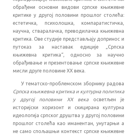
обрађени основни видови српске књижевне
критике у другој половини прошлог столећа:
естетичка, психолошка, компаратистичка,
научна, стваралачка, преводилачка књижевна
критика. Ове студије представљају допринос и
путоказ за наставак едиције „Српска
књижевна критика“, односно за научно
обрађивање и презентовање српске књижевне
мисли друге половине XX века.
У тематско-проблемском зборнику радова
Српска књижевна критика и културна политика
у другој половини XX века
осветљен је
историјски хоризонт и скицирана културна
идеологија српског друштва у другој половини
прошлог столећа као иманентан, унутарњи а
не само спољашњи контекст српске књижевне