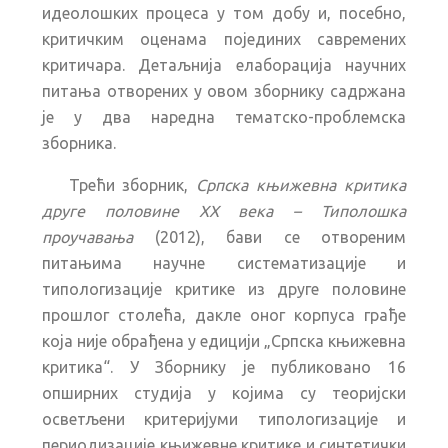
идеолошких процеса у том добу и, посебно,
критичким оценама појединих савремених
критичара. Детаљнија елаборација научних
питања отворених у овом зборнику садржана
је у два наредна тематско-проблемска
зборника.
Трећи зборник,
Српска књижевна критика
друге половине XX века – Типолошка
проучавања
(2012), бави се отвореним
питањима научне систематизације и
типологизације критике из друге половине
прошлог столећа, дакле оног корпуса грађе
која није обрађена у едицији „Српска књижевна
критика“. У Зборнику је публиковано 16
опширних студија у којима су теоријски
осветљени критеријуми типологизације и
периодизације књижевне критике и синтетички