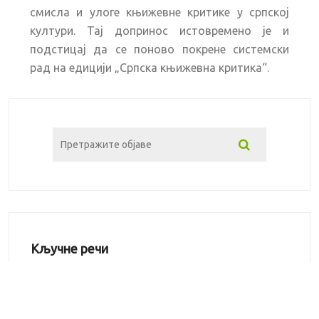
смисла и улоге књижевне критике у српској
култури. Тај допринос истовремено је и
подстицај да се поново покрене системски
рад на едицији „Српска књижевна критика“.
Кључне речи