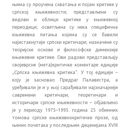
њима су проучена схватања и појам критике у
српској књижевности; представљени су
видови и облици критике у књижевној
периодици; осветљена су нека специфична
књижевна питања којима су се бавили
најистакнутији српски критичари; назначене су
теоријске основе и философске димензије
књижевне критике. Ови радови представљају
својеврсне (мета)критичке коментаре едиције
„Српска књижевна критика“. У тој едицији –
коју је засновао Предраг Палавестра, а
уређивали је и у њој сарађивали најзначајнији
савремени критичари, теоретичари и
историчари српске књижевности – објављено
је у периоду 1975–1995. година 25 обимних
томова српске књижевнокритичке прозе, од
њених почетака у последњим деценијама XVIII