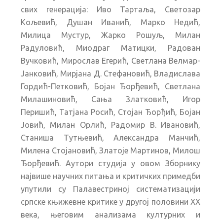
свих генерација: Иво Тартаља, Светозар
Кољевић, Душан Иванић, Марко Недић,
Милица Мустур, Жарко Рошуљ, Милан
Радуловић, Миодраг Матицки, Радован
Вучковић, Мирослав Егерић, Светлана Велмар-
Јанковић, Мирјана Д. Стефановић, Владислава
Гордић-Петковић, Бојан Ђорђевић, Светлана
Милашиновић, Сања Златковић, Игор
Перишић, Татјана Росић, Стојан Ђорђић, Бојан
Јовић, Милан Орлић, Радомир В. Ивановић,
Станиша Тутњевић, Александра Манчић,
Милена Стојановић, Златоје Мартинов, Милош
Ђорђевић. Аутори студија у овом Зборнику
највише научних питања и критичких примедби
упутили су Палавестриној систематизацији
српске књижевне критике у другој половини XX
века, његовим анализама културних и