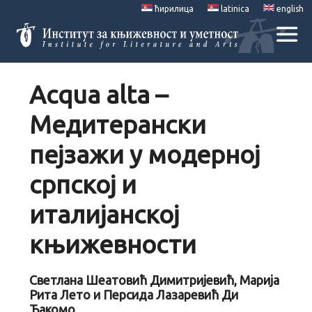
ћирилица
latinica
english
Acqua alta –
Медитерански
пејзажи у модерној
српској и
италијанској
књижевности
Светлана Шеатовић Димитријевић, Марија
Рита Лето и Персида Лазаревић Ди
Ђакомо