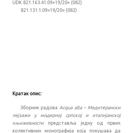
UDK 821.163.41.09»19/20» (082)
821.131.1.09»19/20» (082)
Кратак опис:
Зборник радова
Acqua alta – Медитерански
пејзажи у модерној српској и италијанској
књижевности
представља једну од првих
колективних монографија која покушава да