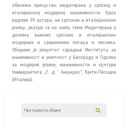
обележи присуство медитерана у српској и
италијанској модерној књижевности. Кроз
радове 39 аутора, на српском и италијанском
језику, указује се на мапу теме Медитерана у
делима важних српских и италијанских
модерних и савремених писаца и песника.
Зборник је резултат сарадње Института за
књижевност и уметност у Београду и Одсека
за модерне језике, књижевности и културе
Универзитета „Г. д ' Анунцио“, Кјети-Пескара
(Италија).