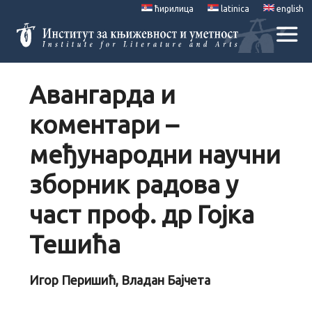
ћирилица
latinica
english
Авангарда и
коментари –
међународни научни
зборник радова у
част проф. др Гојка
Тешића
Игор Перишић, Владан Бајчета