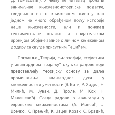
Д. Томасовић). У њему ће читалац пронаћи
занимљиве књижевноисторијске податке,
сведочанаства о књижевном животу као
једном не много обрађеном пољу историје
наше књижевности, али и понекад
сентименталне колико и пријатељском
иронијом обојене записе о личном књижевном
додиру са свугде присутним Тешићем.
Поглавље „Теорија, филозофија, есејистика
у авангардном трајању“ окупља радове који
представљају теоријску основу за даља
промишљања авангардног духа у
књижевности и уметности (В. Бити, Р. Ходел, Н.
Милић, М. Јуван, Д. Проле, М. Кох, Н.
Малешевић). Следе радови о авангарди у
европским књижевностима (А. Манчић, Ј.
Вречко, К. Прањић, К. Јацек Козак, С. Брадић,