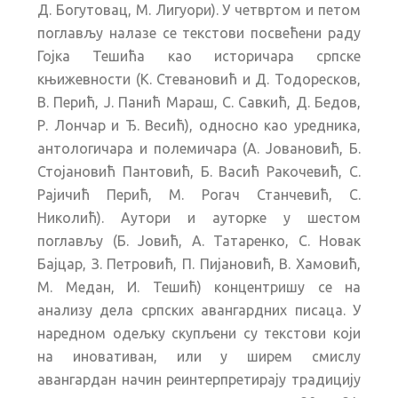
Д. Богутовац, М. Лигуори). У четвртом и петом
поглављу налазе се текстови посвећени раду
Гојка Тешића као историчара српске
књижевности (К. Стевановић и Д. Тодоресков,
В. Перић, Ј. Панић Мараш, С. Савкић, Д. Бедов,
Р. Лончар и Ђ. Весић), односно као уредника,
антологичара и полемичара (А. Јовановић, Б.
Стојановић Пантовић, Б. Васић Ракочевић, С.
Рајичић Перић, М. Рогач Станчевић, С.
Николић). Аутори и ауторке у шестом
поглављу (Б. Јовић, А. Татаренко, С. Новак
Бајцар, З. Петровић, П. Пијановић, В. Хамовић,
М. Медан, И. Тешић) концентришу се на
анализу дела српских авангардних писаца. У
наредном одељку скупљени су текстови који
на иновативан, или у ширем смислу
авангардан начин реинтерпретирају традицију