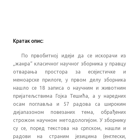
Кратак опис:
По првобитној идеји да се искорачи из
„жанра“ класичног научног зборника у правцу
отварања простора за есејистичке и
мемоарске прилоге, у првом делу зборника
нашло се 18 записа о научним и животним
пријатељствима Гојка Тешића, а у наредних
осам поглавља и 57 радова са широким
дијапазоном повезаних тема, обрађених
строжом научном методологијом. У зборнику
су се, поред текстова на српском, нашли и
радови на страним језицима (енглески,