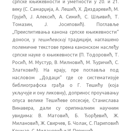
српске књижевности и уметности у 20. и 21.
веку (С. Самарџија, А. Лешић, Х. Диздаревић, М.
Грујић, Ј. Алексић, А. Симић, С. Шљивић, Т.
Томазин, Ј. Јосиповић). Поглавље
„Преиспитивања канона српске књижевности“
доноси, у
тешићевској
традицији, наглашено
полемичне текстове према канонском наслеђу
српске науке о књижевности (П. Тодоровић, Т.
Росић, М. Мустур, В. Милновић, М. Ђуричић, С.
Златковић). На крају, пре поглавља под
насловом „Додаци“ где се систематизује
библиографска грађа о Г. Тешићу (која
укључује и ону ликовну), допринос проучавању
опуса велике Тешићеве опсесије, Станислава
Винавера, дали су оригиналним научним
увидима: В. Матовић, Б. Ђорђевић, Ж.
Милановић, Ж. Свирчев, Б. Чолак, С. Париповић
Крчмар, С. Милановић и И. Перишић.