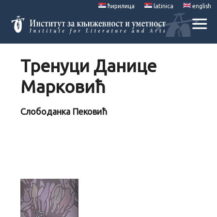
ћирилица
latinica
english
Тренуци Данице
Марковић
Слободанка Пековић