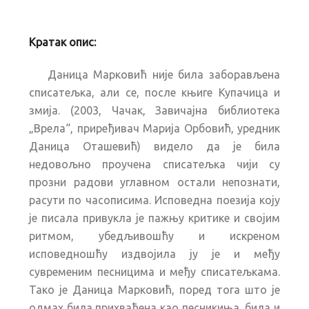
Кратак опис:
Даница Марковић није била заборављена
списатељка, али се, после књиге Купачица и
змија. (2003, Чачак, Завичајна библиотека
„Врела“, приређивач Марија Орбовић, уредник
Даница Оташевић) видело да је била
недовољно проучена списатељка чији су
прозни радови углавном остали непознати,
расути по часописима. Исповедна поезија коју
је писала привукла је пажњу критике и својим
ритмом, убедљивошћу и искреном
исповедношћу издвојила ју је и међу
сувременим песницима и међу списатељкама.
Тако је Даница Марковић, поред тога што је
одмах била прихваћена као песникиња, била и