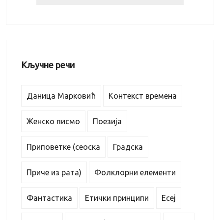
Кључне речи
Даница Марковић
Контекст времена
Женско писмо
Поезија
Приповетке (сеоска
Градска
Приче из рата)
Фолклорни елементи
Фантастика
Етички принципи
Есеј