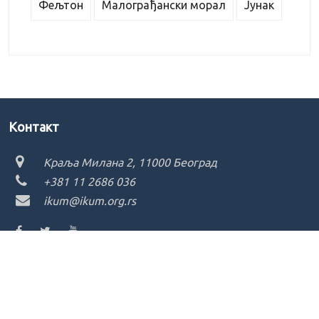
Фељтон
Малограђански морал
Јунак
Kонтакт
Краља Милана 2, 11000 Београд
+381 11 2686 036
ikum@ikum.org.rs
Copyright ©
2026 - Institut za književnost i umetnost
Претрага сајта