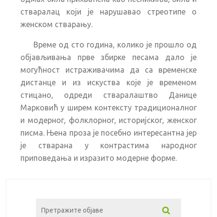
стваралац који је нарушавао стреотипе о
женском стварању.
Време од сто година, колико је прошло од
објављивања прве збирке песама дало је
могућност истраживачима да са временске
дистанце и из искуства које је временом
стицано, одреди стваралаштво Данице
Марковић у ширем контексту традиционалног
и модерног, фолклорног, историјског, женског
писма. Њена проза је посебно интересантна јер
је стварана у контрастима народног
приповедања и изразито модерне форме.