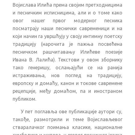
Војислава Илића према својим претходницима
и песничким исписницима, али и о томе како
овог нашег првог модерног песника
посматрају наши песнички савременици и на
који начин га увршћују у своју интимну поетску
традицију (нарочита је пажња посвећена
песничком рашчитавању Илићеве поезије
Ивана В. Лалића). Текстови у овом зборнику
тако генеришу, ослањајући се на ранија
истраживања, нов поглед на традицију,
европску и домаћу, канон и токове савремене
рецепције, међу домаћом, па и иностраном
публиком.
У пет поглавља ове публикације аутори су,
такође, размотрили и теме Војислављевог
стваралачког поимања класике, националне
симболике и митова, његовог песничког језика