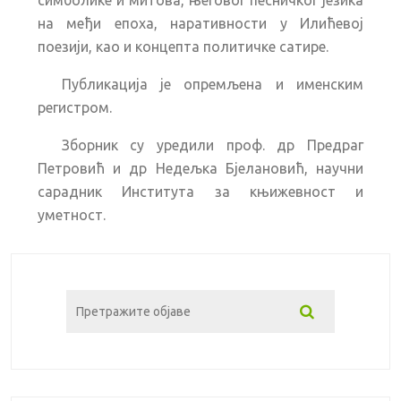
на међи епоха, наративности у Илићевој
поезији, као и концепта политичке сатире.
Публикација је опремљена и именским
регистром.
Зборник су уредили проф. др Предраг
Петровић и др Недељка Бјелановић, научни
сарадник Института за књижевност и
уметност.