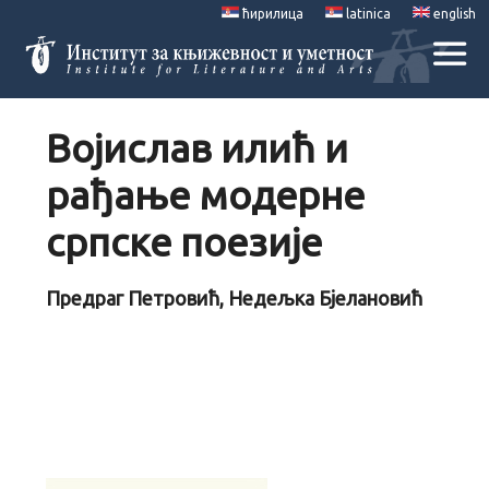
ћирилица
latinica
english
Војислав илић и
рађање модерне
српске поезије
Предраг Петровић, Недељка Бјелановић