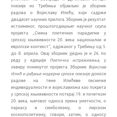
поезије из Требиња објављен је зборник
радова о Војиславу Илићу, који садржи
двадесет научних прилога. Зборник је резултат
истоименог, прошлогодишњег научног скупа
пројекта „Смена поетичких парадигми у
српској књижевности 20. века: национални и
европски контекст“, одржаног у Требињу од 5.
до 8. априла. Овај зборник уједно је и 26. по
реду у едицији
Поетичка истраживања
, у
оквиру поменутог пројекта. Зборник
Војислав
Илић и рађање модерне српске поезије
доноси
радове на теме Илићеве песничке
индивидуалности и војиславизма као покрета
у српској књижевности поткрај 19. и почетком
20. века, његовог односа према уметности, о
парнасу и симболизму, о лирском
космополитизму, говори, затим, о односу