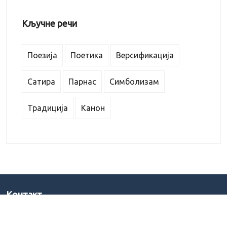
Кључне речи
Поезија
Поетика
Версификација
Сатира
Парнас
Симболизам
Традиција
Канон
Kонтакт
Краља Милана 2, 11000 Београд