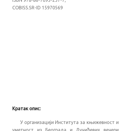
COBISS.SR-ID 15970569
Кратак опис:
У организацији Института за књижевност и
уметност из Београда и Дучићевих вечери