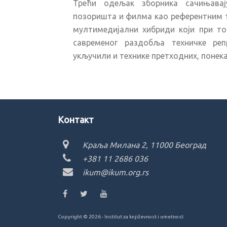
Трећи одељак зборника сачињавај
позоришта и филма као референтним т
мултимедијални хибриди који при то
савременог раздобља техничке реп
укључили и технике претходних, понек
Kонтакт
Краља Милана 2, 11000 Београд
+381 11 2686 036
ikum@ikum.org.rs
Copyright ©
2026 - Institut za književnost i umetnost