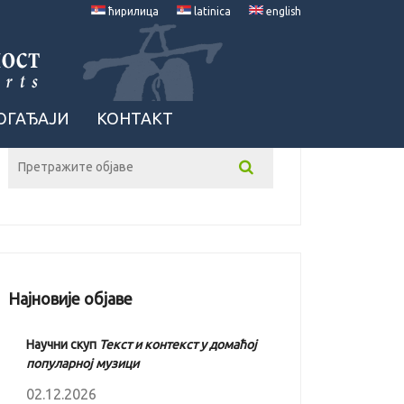
ћирилица
latinica
english
ОГАЂАЈИ
КОНТАКТ
Најновије објаве
Научни скуп
Текст и контекст у домаћој
популарној музици
02.12.2026