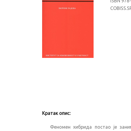
ISBN 978
COBISS.S
Кратак опис:
Феномен хибрида постао је зан