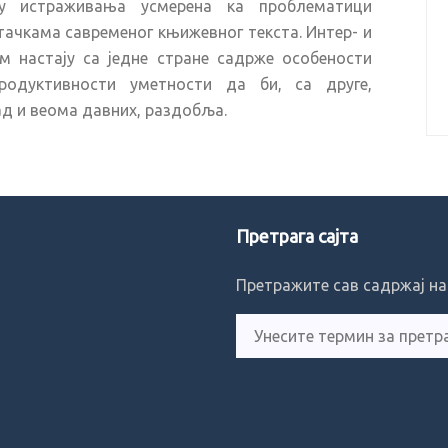
у истраживања усмерена ка проблематици
ачкама савременог књижевног текста. Интер- и
м настају са једне стране садрже особености
родуктивности уметности да би, са друге,
ад и веома давних, раздобља.
Претрага сајта
Претражите сав садржај на