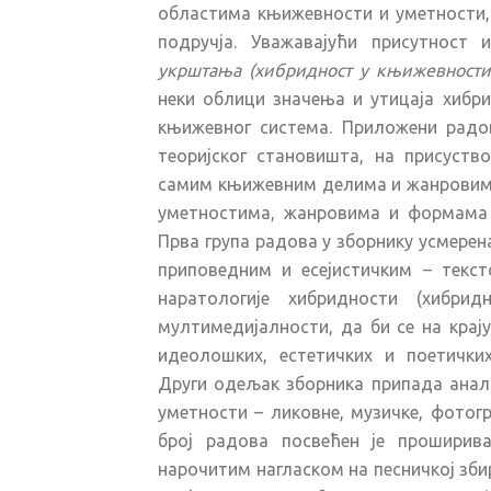
областима књижевности и уметности,
подручја. Уважавајући присутност 
укрштања (хибридност у књижевности
неки облици значења и утицаја хибри
књижевног система. Приложени радови
теоријског становишта, на присуств
самим књижевним делима и жанровима
уметностима, жанровима и формама 
Прва група радова у зборнику усмерен
приповедним и есејистичким – тексто
наратологије хибридности (хибри
мултимедијалности, да би се на кра
идеолошких, естетичких и поетичких
Други одељак зборника припада анал
уметности – ликовне, музичке, фотогр
број радова посвећен је проширив
нарочитим нагласком на песничкој зби