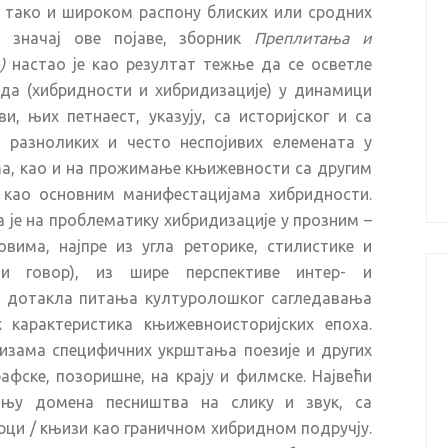
 тако и широком распону блиских или сродних
и значај ове појаве, зборник
Преплитања и
)
настао је као резултат тежње да се осветле
да (хибридности и хибридизације) у динамици
, њих петнаест, указују, са историјског и са
о разноликих и често неспојивих елемената у
, као и на прожимање књижевности са другим
као основним манифестацијама хибридности.
а је на проблематику хибридизације у прозним –
вима, најпре из угла реторике, стилистике и
дни говор), из шире перспективе интер- и
ју дотакла питања културолошког сагледавања
 карактеристика књижевноисторијских епоха.
изама специфичних укрштања поезије и других
афске, позоришне, на крају и филмске. Највећи
ању домена песништва на слику и звук, са
рци / књизи као граничном хибридном подручју.