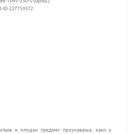
-86-7095-230-0 (брош.)
R-ID 227759372
имљив и плодан предмет проучавања, како у