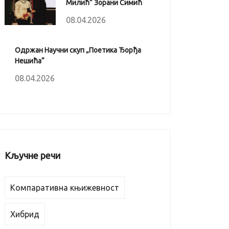
Милић” Зорани Симић
08.04.2026
Одржан Научни скуп „Поетика Ђорђа
Нешића“
08.04.2026
Кључне речи
Компаративна књижевност
Хибрид