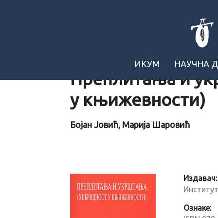
ИКУМ
НАУЧНА 
Преплитања и ук
у књижевности)
Бојан Јовић, Марија Шаровић
Издавач:
Институт
Ознаке: