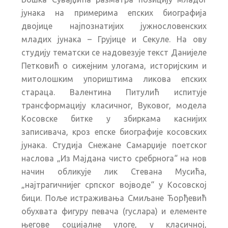
јунака на примерима епских биографија
двојице најпознатијих јужнословенских
младих јунака – Грујице и Секуле. На ову
студију тематски се надовезује текст Данијеле
Петковић о сижејним улогама, историјским и
митолошким упориштима ликова епских
стараца. Валентина Питулић испитује
трансформацију класичног, Вуковог, модела
Косовске битке у збиркама каснијих
записивача, кроз епске биографије косовских
јунака. Студија Снежане Самарџије поетског
наслова „Из Мајдана чисто сребрнога“ на нов
начин обликује лик Стевана Мусића,
„најтрагичнијег српског војводе“ у Косовској
бици. Поље истраживања Смиљане Ђорђевић
обухвата фигуру певача (гуслара) и елементе
његове социјалне улоге, у класичној,