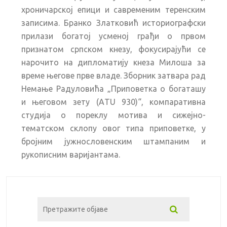
хроничарској епици и савременим теренским
записима. Бранко Златковић историографски
прилази богатој усменој грађи о првом
признатом српском кнезу, фокусирајући се
нарочито на дипломатију кнеза Милоша за
време његове прве владе. Зборник затвара рад
Немање Радуловића „Приповетка о богаташу
и његовом зету (АTU 930)“, компаративна
студија о пореклу мотива и сижејно-
тематском склопу овог типа приповетке, у
бројним јужнословенским штампаним и
рукописним варијантама.