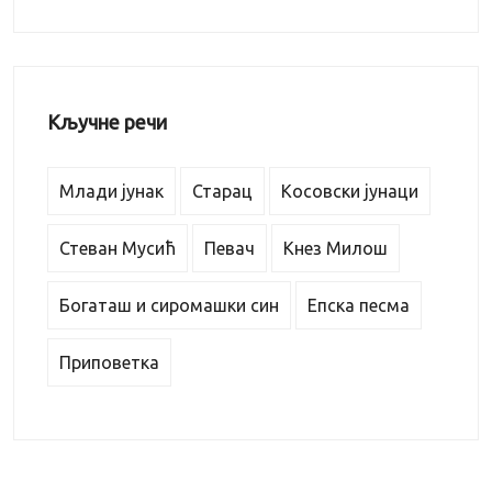
Кључне речи
Млади јунак
Старац
Косовски јунаци
Стеван Мусић
Певач
Кнез Милош
Богаташ и сиромашки син
Епска песма
Приповетка