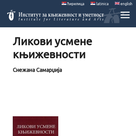
ћирилица
latinica
english
Ликови усмене
књижевности
Снежана Самарџија