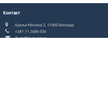
Kонтакт
Краља Милана 2, 11000 Београд
+381 11 2686 036
ikum@ikum.org.rs
Copyright ©
2026 - Institut za književnost i umetnost
Претрага сајта
Претражите сав садржај на страници