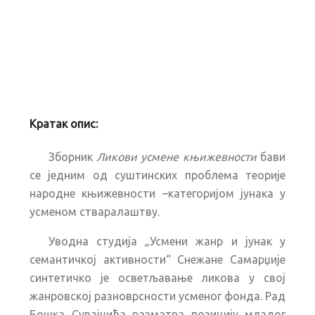
Кратак опис:
Зборник
Ликови усмене књижевности
бави
се једним од суштинских проблема теорије
народне књижевности –категоријом јунака у
усменом стваралаштву.
Уводна студија „Усмени жанр и јунак у
семантичкој активности“ Снежане Самарџије
синтетичко је осветљавање ликова у свој
жанровској разноврсности усменог фонда. Рад
Бошка Сувајџића разматра позицију младог