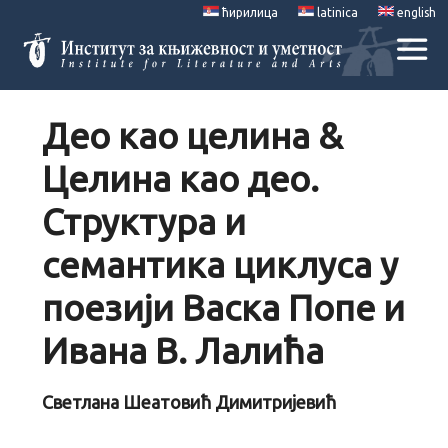
ћирилица
latinica
english
Део као целина &
Целина као део.
Структура и
семантика циклуса у
поезији Васка Попе и
Ивана В. Лалића
Светлана Шеатовић Димитријевић