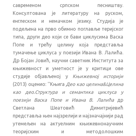
савременом српском песништву.
Консултована је литературу на руском,
енглеском и немачком језику. Студија је
подељена на прво обимно поглавље теријског
типа, други део који се бави циклусима Васка
Попе и трећу целину која представља
тумачење циклуса у поезији Ивана В. Лалића.
Др Бојан Јовић, научни саветник Института за
књижевност и уметност је у критици ове
студије објављеној у
Књижевној историји
(2013) оценио: ''Књига
Део као целина&Целина
као део.Структура и семантика циклуса у
поезији Васка Попе и Ивана В. Лалића
др
Светлана Шеатовић Димитријевић
представља њен најзрелији и најзначајнији рад
утемељен на актуелним књижевнонаучним
теоријским и методолошким