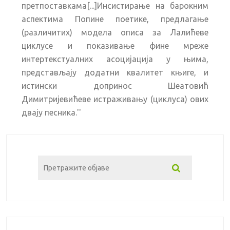
претпоставкама[...]Инсистирање на барокним
аспектима Попине поетике, предлагање
(различитих) модела описа за Лалићеве
циклусе и показивање фине мреже
интертекстуалних асоцијација у њима,
представљају додатни квалитет књиге, и
истински допринос Шеатовић
Димитријевићеве истраживању (циклуса) ових
двају песника.''