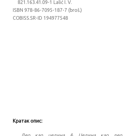
821.163.41.09-1 Lalić I. V.
ISBN 978-86-7095-187-7 (broš.)
COBISS.SR-ID 194977548
Кратак опис:
Део као целина & Целина као део.