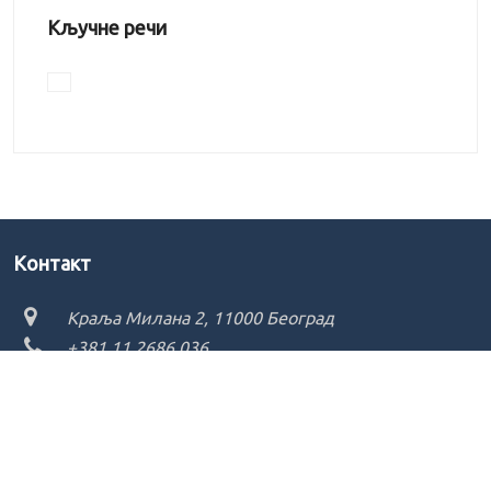
Кључне речи
Kонтакт
Краља Милана 2, 11000 Београд
+381 11 2686 036
ikum@ikum.org.rs
Copyright ©
2026 - Institut za književnost i umetnost