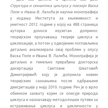
Структура и семантика циклуса у поезији Васка
Попе и Ивана В. Лалића
je научна монографија
у издању Института за књижевност и
уметност 2012. године у којој на 488 страница
ауторка доноси изузетан допринос
теоријском проучавању теорије циклуса и
циклизације, а потом у одвојеним поглављима
детаљно анализирала овај проблем у опусу
Васка Попе и Ивана В. Лалића. Монографија је
детаљно и темељно прерађена докторска
дисертација Светлане Шеатовић
Димитријевић коју је допунила новим
теоријским сазнањима после одбрањене
деисретације у мају 2010. године. Реч је о врло
обимном захвату којим се описује природа
циклуса и назначавају методолошки путеви за
истраживање циклуса и цикличности у