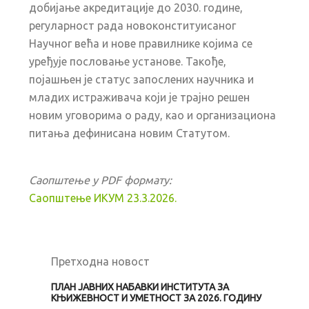
добијање акредитације до 2030. године,
регуларност рада новоконституисаног
Научног већа и нове правилнике којима се
уређује пословање установе. Такође,
појашњен је статус запослених научника и
младих истраживача који је трајно решен
новим уговорима о раду, као и организациона
питања дефинисана новим Статутом.
Саопштење у PDF формату:
Саопштење ИКУМ 23.3.2026.
Previous
Next
Претходна новост
ПЛАН ЈАВНИХ НАБАВКИ ИНСТИТУТА ЗА
КЊИЖЕВНОСТ И УМЕТНОСТ ЗА 2026. ГОДИНУ