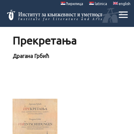
ћирилица
latinica
english
Прекретања
Драгана Грбић