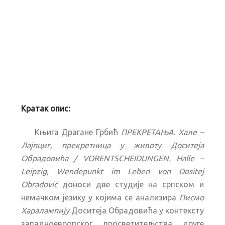
Кратак опис:
Књига Драгане Грбић
ПРЕКРЕТАЊА. Хале –
Лајпциг, прекретница у животу Доситеја
Обрадовића / VORENTSCHEIDUNGEN. Halle –
Leipzig, Wendepunkt im Leben von Dositej
Obradović
доноси две студије на српском и
немачком језику у којима се анализира
Писмо
Харалампију
Доситеја Обрадовића у контексту
западноевропског просветитељства друге