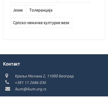
Језик
Толеранција
Српско-немачке културне везе
Kонтакт
Краља Милана 2, 11000 Београд
+381 11 2686 036
ikum@ikum.org.rs