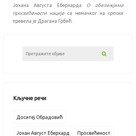
Јохана Августа Еберхарда
О обележјима
просвећености нације
са немачког на српски
превела је Драгана Грбић.
Кључне речи
Доситеј Обрадовић
Јохан Август Еберхард
Просвећеност