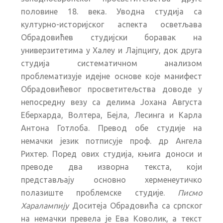
половине 18. века. Уводна студија са
културно-историјског аспекта осветљава
Обрадовићев студијски боравак на
универзитетима у Халеу и Лајпцигу, док друга
студија систематичном анализом
проблематизује идејне основе које манифест
Обрадовићевог просветитељства доводе у
непосредну везу са делима Јохана Августа
Еберхарда, Волтера, Бејла, Лесинга и Карла
Антона Готлоба. Превод обе студије на
немачки језик потписује проф. др Ангела
Рихтер. Поред ових студија, књига доноси и
преводе два изворна текста, који
представљају основно херменеутичко
полазиште проблемске студије.
Писмо
Харалампију
Доситеја Обрадовића са српског
на немачки превела је Ева Коволик, а текст