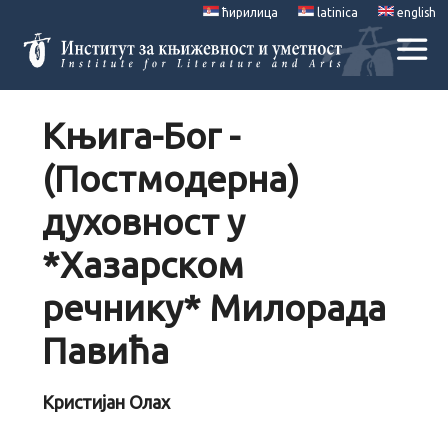
ћирилица
latinica
english
Књига-Бог -
(Постмодерна)
духовност у
*Хазарском
речнику* Милорада
Павића
Кристијан Олах