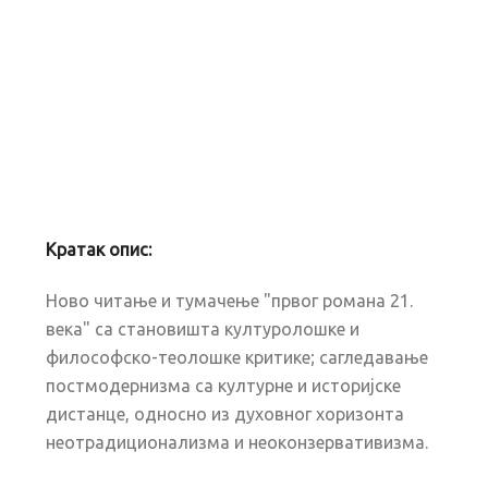
Кратак опис:
Ново читање и тумачење "првог романа 21.
века" са становишта културолошке и
философско-теолошке критике; сагледавање
постмодернизма са културне и историјске
дистанце, односно из духовног хоризонта
неотрадиционализма и неоконзервативизма.