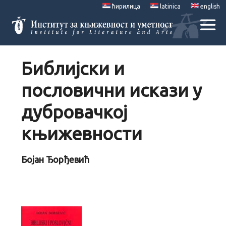
ћирилица
latinica
english
Библијски и
пословични искази у
дубровачкој
књижевности
Бојан Ђорђевић