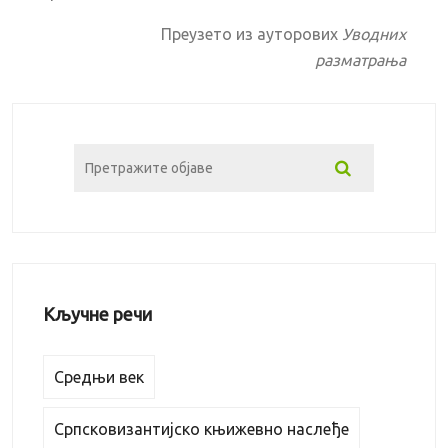
Преузето из ауторових
Уводних
разматрања
Кључне речи
Средњи век
Српсковизантијско књижевно наслеђе