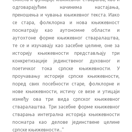
одговарајућим начинима настајања,
преношења и чувања књижевног текста. Иако
се стара, фолклорна и нова књижевност
посматрају као аутономне области и
аутохтоне форме књижевног стваралаштва,
те се и изучавају као засебне целине, оне за
историју књижевности представљају три
конкретизације јединственог духовног и
поетичког тока српске књижевности. У
проучавању историје српске књижевности,
поред свих посебности старе, фолклорне и
нове књижевности, истичу се везе и утицаји
између ова три вида српског књижевног
стваралаштва. Три засебне форме књижевног
стварања интегрална историја књижевности
посматра као делове јединствене целине
српске књижевности..."