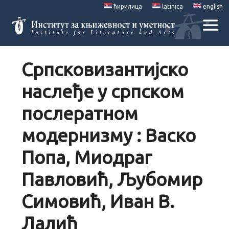
ћирилица
latinica
english
Српсковизантијско
наслеђе у српском
послератном
модернизму : Васко
Попа, Миодраг
Павловић, Љубомир
Симовић, Иван В.
Лалић