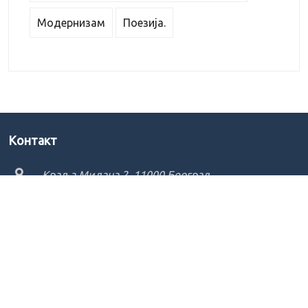
Модернизам
Поезија.
Kонтакт
Краља Милана 2, 11000 Београд
+381 11 2686 036
ikum@ikum.org.rs
Copyright ©
2026 - Institut za književnost i umetnost