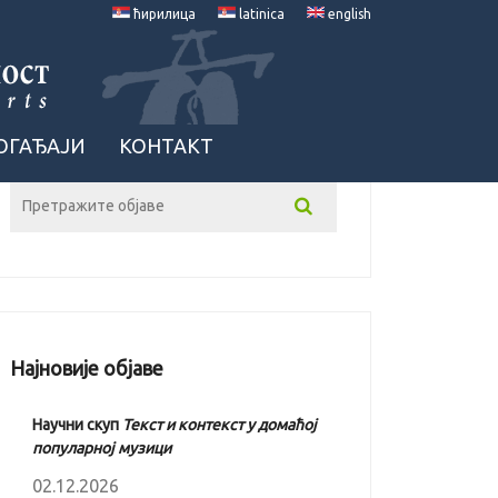
ћирилица
latinica
english
ОГАЂАЈИ
КОНТАКТ
Најновије објаве
Научни скуп
Текст и контекст у домаћој
популарној музици
02.12.2026