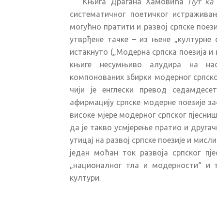
Књига Драгана Хамовића
Пут ка
систематичног поетичког истраживањ
могућно пратити и развој српске поез
утврђене тачке – из њене „културне 
истакнуто („Модерна српска поезија и
књиге несумњиво алудира на насл
компонованих збирки модерног српско
чији је енглески превод седамдесе
афирмацију српске модерне поезије з
високе мјере модерног српског пјесни
да је такво усмјерење пратио и другач
утицај на развој српске поезије и мисл
један моћан ток развоја српског пј
„националног тла и модерности“ и 
култури.