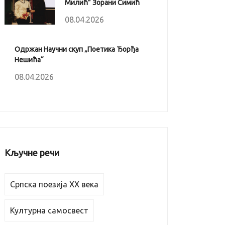
Милић” Зорани Симић
08.04.2026
Одржан Научни скуп „Поетика Ђорђа
Нешића“
08.04.2026
Кључне речи
Српска поезија XX века
Културна самосвест