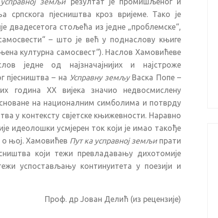
 усправној земљи
резултат је промишљеног и
а српскога пјесништва кроз вријеме. Тако је
ије двадесетога стољећа из једне „проблемске“,
самосвести“ – што је већ у поднаслову књиге
 њена културна самосвест“). Наслов Хамовићеве
ов једне од најзначајнијих и најстроже
г пјесништва – на
Усправну земљу
Васка Попе –
тих година XX вијека значио недвосмислену
асноване на националним симболима и потврду
штва у контексту свјетске књижевности. Наравно
ије идеолошки усмјерен ток који је имао такође
и о њој. Хамовићев
Пут ка усправној земљи
прати
есништва који тежи превладавању дихотомије
тежи успостављању континуитета у поезији и
Проф. др Јован Делић (из рецензије)