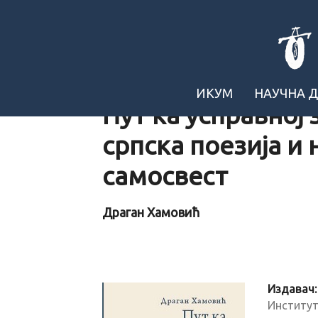
ИКУМ
НАУЧНА 
Пут ка усправној
српска поезија и
самосвест
Драган Хамовић
Издавач:
Институт