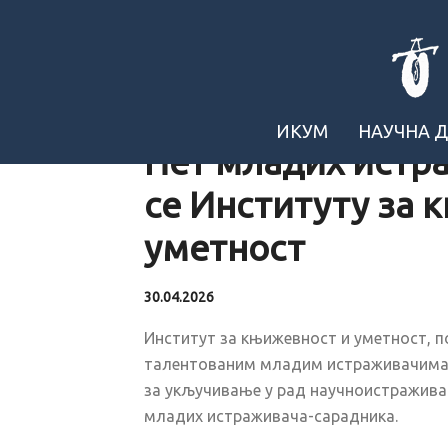
ИКУМ
НАУЧНА 
Пет младих истр
се Институту за 
уметност
30.04.2026
Институт за књижевност и уметност, 
талентованим младим истраживачима –
за укључивање у рад научноистраживачк
младих истраживача-сарадника.