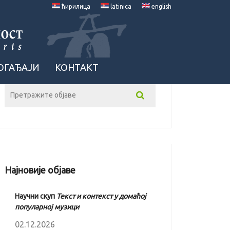
ћирилица
latinica
english
ОГАЂАЈИ
КОНТАКТ
Најновије објаве
Научни скуп
Текст и контекст у домаћој
популарној музици
02.12.2026