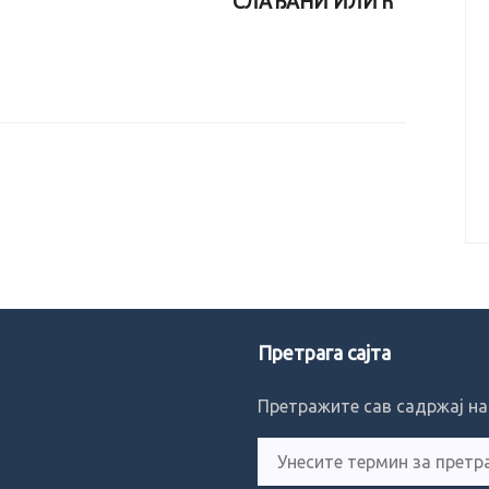
СЛАЂАНИ ИЛИЋ
Претрага сајта
Претражите сав садржај на