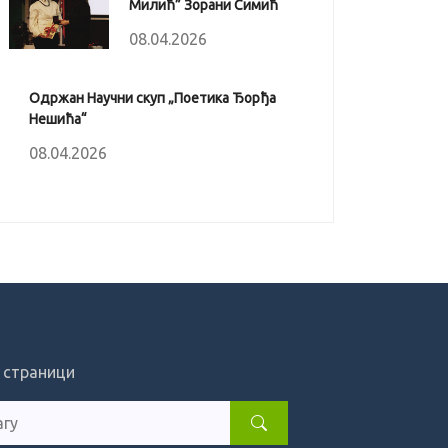
Милић” Зорани Симић
08.04.2026
Одржан Научни скуп „Поетика Ђорђа
Нешића“
08.04.2026
 страници