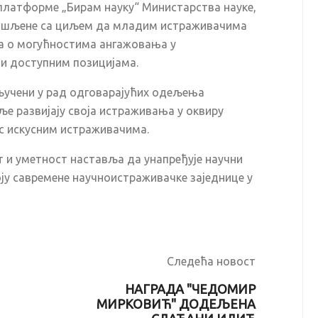
платформе „Бирам науку“ Министарства науке,
смишљене са циљем да младим истраживачима
а о могућностима ангажовања у
и доступним позицијама.
ључени у рад одговарајућих одељења
ље развијају своја истраживања у оквиру
с искусним истраживачима.
 и уметност наставља да унапређује научни
ју савремене научноистраживачке заједнице у
Next
Следећа новост
НАГРАДА "ЧЕДОМИР
МИРКОВИЋ" ДОДЕЉЕНА