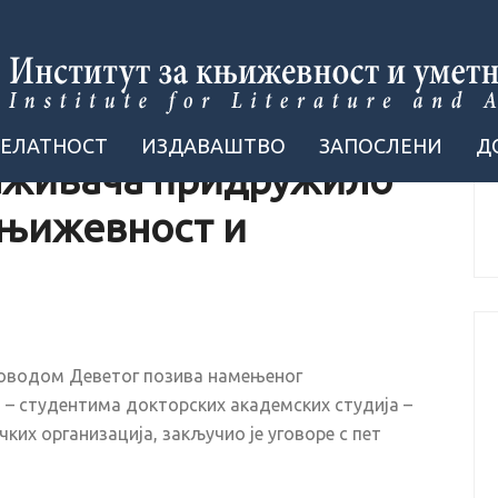
ДЕЛАТНОСТ
ИЗДАВАШТВО
ЗАПОСЛЕНИ
Д
аживача придружило
књижевност и
поводом Деветог позива намењеног
 студентима докторских академских студија –
их организација, закључио је уговоре с пет