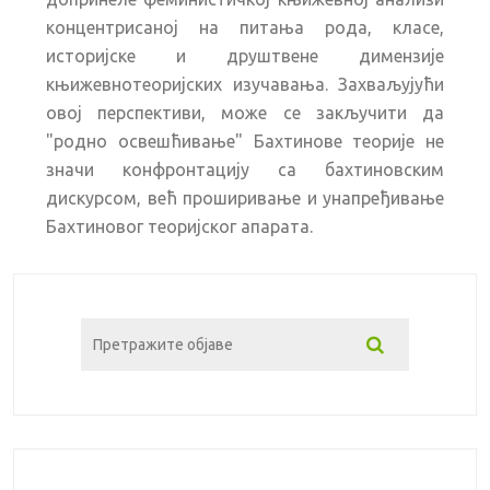
концентрисаној на питања рода, класе,
историјске и друштвене димензије
књижевнотеоријских изучавања. Захваљујући
овој перспективи, може се закључити да
"родно освешћивање" Бахтинове теорије не
значи конфронтацију са бахтиновским
дискурсом, већ проширивање и унапређивање
Бахтиновог теоријског апарата.