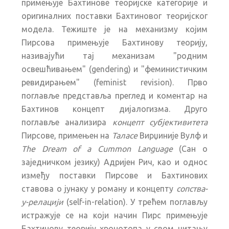
примењује Бахтинове теоријске категорије и
оригиналних поставки Бахтиновог теоријског
модела. Тежиште је на механизму којим
Пирсова примењује Бахтинову теорију,
називајући тај механизам "родним
освешћивањем" (gendering) и "феминистичким
ревидирањем" (feminist revision). Прво
поглавље представља преглед и коментар на
Бахтинов концепт дијалогизма. Друго
поглавље анализира
концепт субјективитета
Пирсове, примењен на
Таласе
Вирџиније Вулф и
The Dream of a Cummon Language
(Сан о
заједничком језику) Адријен Рич, као и однос
између поставки Пирсове и Бахтинових
ставова о јунаку у роману и концепту
сопства-
у-релацији
(self-in-relation). У трећем поглављу
истражује се на који начин Пирс примењује
Бахтинову теорију хронотопа у свом читању