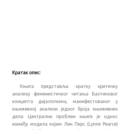
Кратак опис:
Књига представља кратку критичку
анализу феминистичког читања Бахтиновог
концепта дијалогизма, манифестованог у
књижевној анализи једног броја књижевних
дела. Централни проблем књиге је однос
између модела којим Лин Пирс (Lynne Pearce)