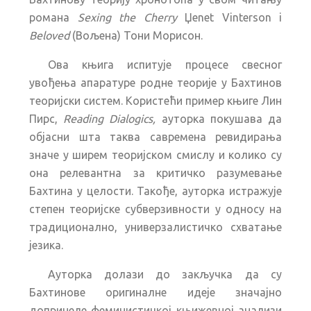
романа
Sexing the Cherry
Џenet Vinterson i
Beloved
(Вољена) Тони Морисон.
Ова књига испитује процесе свесног
увођења апаратуре родне теорије у Бахтинов
теоријски систем. Користећи пример књиге Лин
Пирс,
Reading Dialogics,
ауторка покушава да
објасни шта таква савремена ревидирања
значе у ширем теоријском смислу и колико су
она релевантна за критичко разумевање
Бахтина у целости. Такође, ауторка истражује
степен теоријске субверзивности у односу на
традиционално, универзалистичко схватање
језика.
Ауторка долази до закључка да су
Бахтинове оригиналне идеје значајно
допринеле феминистичкој књижевној анализи