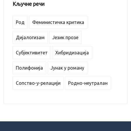
Кључне речи
Род
Феминистичка критика
Дијалогизам
Језик прозе
Субјективитет
Хибридизација
Полифонија
Јунак у роману
Сопство-у-релацији
Родно-неутралан