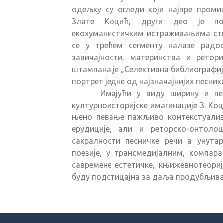
одељку су огледи који најпре промиш
Злате Коцић, други део је пос
екохуманистичким истраживањима ств
се у трећем сегменту налазе радов
завичајности, материнства и ретор
штампана је „Селективна библиографиј
портрет једне од најзначајнијих песни
Имајући у виду ширину и пес
културноисторијске имагинације З. Коц
њено певање пажљиво контекстуализуј
ерудиције, али и реторско-онтоло
сакралности песничке речи а унутар
поезије, у трансмедијалним, компар
савремене естетичке, књижевнотеориј
буду подстицајна за даља продубљива