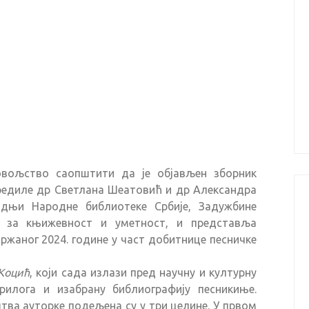
овољство саопштити да је објављен зборник
 уредиле др Светлана Шеатовић и др Александра
адњи Народне библиотеке Србије, Задужбине
а за књижевност и уметност, и представља
ржаног 2024. године у част добитнице песничке
 Коцић
, који сада излази пред научну и културну
рилога и изабрану библиографију песникиње.
а ауторке подељена су у три целине. У првом