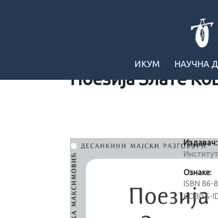
ИКУМ
НАУЧНА 
Поезија Злате Ко
Издавач:
Институт
Ознаке:
ISBN 86-
COBISS-I