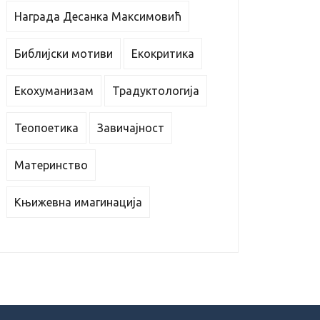
Награда Десанка Максимовић
Библијски мотиви
Екокритика
Екохуманизам
Традуктологија
Теопоетика
Завичајност
Материнство
Књижевна имагинација