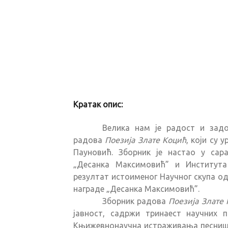
Кратак опис:
Велика нам је радост и зад
радова
Поезија Злате Коцић
, који су
Пауновић. Зборник је настао у сар
„Десанка Максимовић” и Институт
резултат истоименог Научног скупа од
награде „Десанка Максимовић”.
Зборник радова
Поезија Злате
јавност, садржи тринаест научних п
Књижевнонаучна истраживања песништв