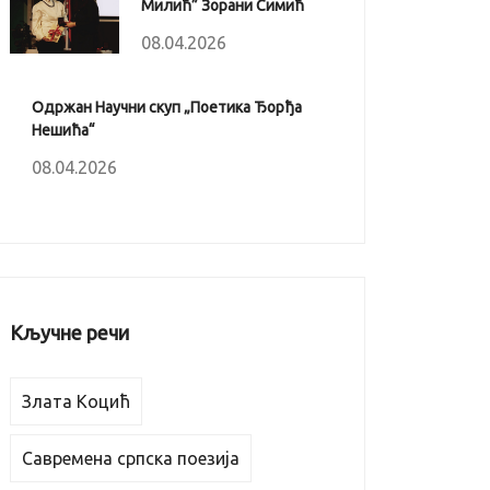
Милић” Зорани Симић
08.04.2026
Одржан Научни скуп „Поетика Ђорђа
Нешића“
08.04.2026
Кључне речи
Злата Коцић
Савремена српска поезија