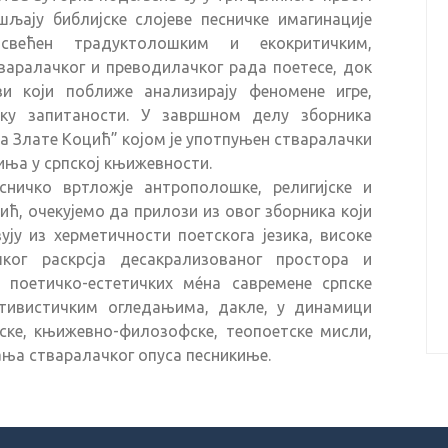
љају библијске слојеве песничке имагинације
већен традуктолошким и екокритичким,
аралачког и преводилачког рада поетесе, док
и који поближе анализирају феномене игре,
ику запитаности. У завршном делу зборника
а Злате Коцић” којом је употпуњен стваралачки
киња у српској књижевности.
ничко вртложје антрополошке, религијске и
ић, очекујемо да прилози из овог зборника који
у из херметичности поетскога језика, високе
шког раскрсја десакрализованог простора и
 поетичко-естетичких мéна савремене српске
ативистичким огледањима, дакле, у динамици
ске, књижевно-филозофске, теопоетске мисли,
ња стваралачког опуса песникиње.