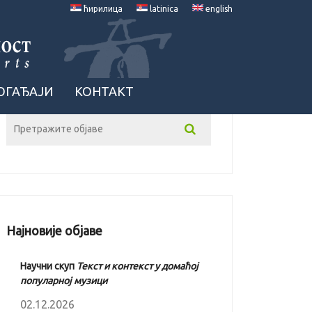
ћирилица
latinica
english
ОГАЂАЈИ
КОНТАКТ
Најновије објаве
Научни скуп
Текст и контекст у домаћој
популарној музици
02.12.2026