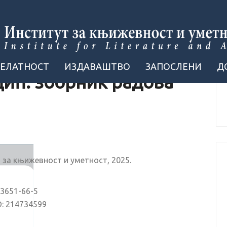
ДЕЛАТНОСТ
ИЗДАВАШТВО
ЗАПОСЛЕНИ
Д
цић: зборник радова
 за књижевност и уметност, 2025.
83651-66-5
D: 214734599