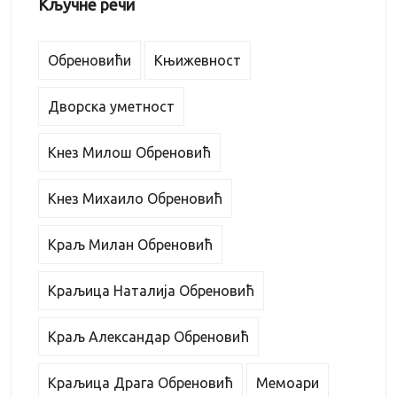
Кључне речи
Обреновићи
Књижевност
Дворска уметност
Кнез Милош Обреновић
Кнез Михаило Обреновић
Краљ Милан Обреновић
Краљица Наталија Обреновић
Краљ Александар Обреновић
Краљица Драга Обреновић
Мемоари