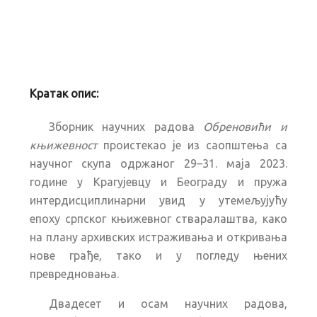
Кратак опис:
Зборник научних радова
Обреновићи и
књижевност
проистекао je из саопштења са
научног скупа одржаног 29–31. маја 2023.
године у Крагујевцу и Београду и пружа
интердисциплинарни увид у утемељујућу
епоху српског књижевног стваралаштва, како
на плану архивских истраживања и откривања
нове грађе, тако и у погледу њених
превредновања.
Двадесет и осам научних радова,