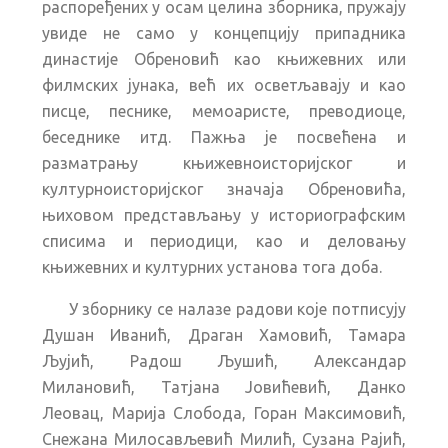
распоређених у осам целина зборника, пружају
увиде не само у концепцију припадника
династије Обреновић као књижевних или
филмских јунака, већ их осветљавају и као
писце, песнике, мемоаристе, преводиоце,
беседнике итд. Пажња је посвећена и
разматрању књижевноисторијског и
културноисторијског значаја Обреновића,
њиховом представљању у историографским
списима и периодици, као и деловању
књижевних и културних установа тога доба.
У зборнику се налазе радови које потписују
Душан Иванић, Драган Хамовић, Тамара
Љујић, Радош Љушић, Александар
Милановић, Татјана Јовићевић, Данко
Леовац, Марија Слобода, Горан Максимовић,
Снежана Милосављевић Милић, Сузана Рајић,