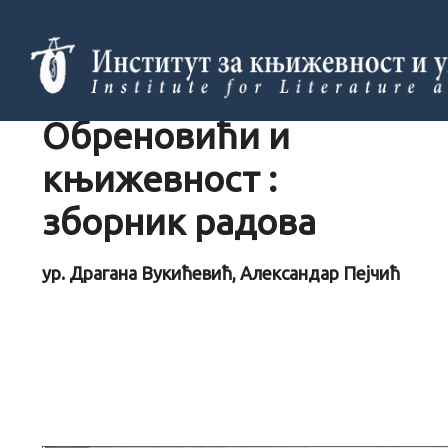
Обреновићи и
књижевност :
зборник радова
ур. Драгана Вукићевић, Александар Пејчић