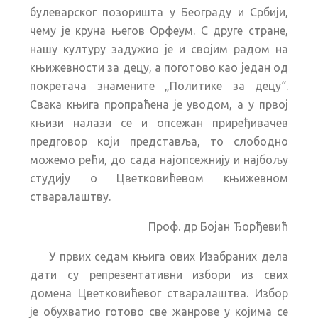
булеварског позоришта у Београду и Србији,
чему је круна његов Орфеум. С друге стране,
нашу културу задужио је и својим радом на
књижевности за децу, а поготово као један од
покретача знамените „Политике за децу“.
Свака књига пропраћена је уводом, а у првој
књизи налази се и опсежан приређивачев
предговор који представља, то слободно
можемо рећи, до сада најопсежнију и најбољу
студију о Цветковићевом књижевном
стваралаштву.
Проф. др Бојан Ђорђевић
У првих седам књига ових Изабраних дела
дати су репрезентативни избори из свих
домена Цветковићевог стваралаштва. Избор
је обухватио готово све жанрове у којима се