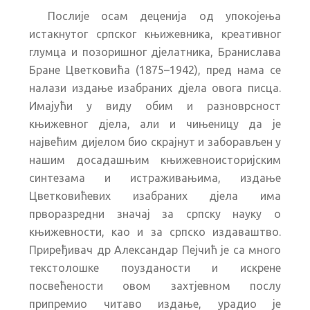
Послије осам деценија од упокојења
истакнутог српског књижевника, креативног
глумца и позоришног дјелатника, Бранислава
Бране Цветковића (1875–1942), пред нама се
налази издање изабраних дјела овога писца.
Имајући у виду обим и разноврсност
књижевног дјела, али и чињеницу да је
највећим дијелом био скрајнут и заборављен у
нашим досадашњим књижевноисторијским
синтезама и истраживањима, издање
Цветковићевих изабраних дјела има
прворазредни значај за српску науку о
књижевности, као и за српско издаваштво.
Приређивач др Александар Пејчић је са много
текстолошке поузданости и искрене
посвећености овом захтјевном послу
припремио читаво издање, урадио је