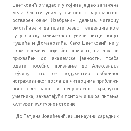
Цветковић огледао и у којима је дао запажена
дела. Општи увид у његово стваралаштво,
остварен овим Изабраним делима, читаоцу
омогућава и да прати развој тенденција које
су у српску књижевност увели писци попут
Нушића и Домановића. Како Цветковић ни у
свом времену није био признат, па чак ни
прихваћен од академске јавности, треба
одати посебно признање др Александру
Пејчићу што се подухватио озбиљног
истраживачког посла да читаоцима приближи
овог свестраног и неправдено скрајнутог
уметника, захватајући притом и шира питања
културе и културне историје.
Др Татјана Јовићевић, виши научни сарадник