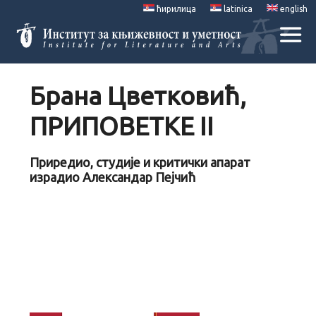
ћирилица
latinica
english
Брана Цветковић,
ПРИПОВЕТКЕ II
Приредио, студије и критички апарат
израдио Александар Пејчић