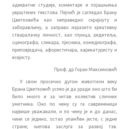
адекватне студије, коментаре и појашњења
уврштених текстова. Пејчић је сагледао Брану
Цветковића као неправедно скрајнуту и
заборављену, а заправо изразито креативну
стваралачку личност, као глумца, редитеља,
сценографа, сликара, пјесника, комедиографа,
приповједача, афористичара, карикатуристу и
есејисту.
Проф. др Горан Максимовић
У свом просечно дугом животном веку
Брана Цветковић успео је да уради оно што би
било много и за читав колектив сличних
уметника. Оно по чему су га савременици
највише уважавали, и по чему је и до данас,
чини се једино, остао упамћен јесте, с једне
стране, његова заслуга за развој тзв.