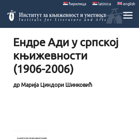
ћирилица
latinica
english
Ендре Ади у српској
књижевности
(1906-2006)
др Марија Циндори Шинковић