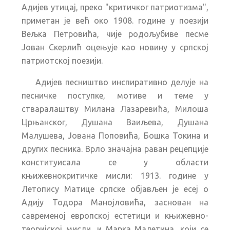
Адијев утицај, преко "критичког патриотизма",
приметан је већ око 1908. године у поезији
Вељка Петровића, чије родољубиве песме
Јован Скерлић оцењује као новину у српској
патриотској поезији.
Адијев песништво инспиративно делује на
песничке поступке, мотиве и теме у
стваралаштву Милана Лазаревића, Милоша
Црњанског, Душана Ваиљева, Душана
Малушева, Јована Поповића, Бошка Токина и
других песника. Врло значајна раван рецепције
конституисала се у области
књижевнокритичке мисли: 1913. године у
Летопису Матице српске објављен је есеј о
Адију Тодора Манојловића, заснован на
савременој европској естетици и књижевно-
теоријској мисли, и Марка Малетина, који се