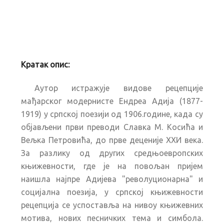
Кратак опис:
Аутор истражује видове рецепције
мађарског модернисте Ендреа Адија (1877-
1919) у српској поезији од 1906.године, када су
објављени први преводи Славка М. Косића и
Вељка Петровића, до прве деценије ХХИ века.
За разлику од других средњоевропских
књижевности, где је на повољан пријем
наишла најпре Адијева "револуционарна" и
социјална поезија, у српској књижевности
рецепција се успоставља на нивоу књижевних
мотива, нових песничких тема и симбола.