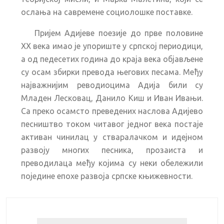
ослања на савремене социолошке поставке.
Пријем Адијеве поезије до прве половине
ХХ века имао је упориште у српској периодици,
а од педесетих година до краја века објављене
су осам збирки превода његових песама. Међу
најважнијим реводиоцима Адија били су
Младен Лесковац, Данило Киш и Иван Ивањи.
Са преко осамсто преведених наслова Адијево
песништво током читавог једног века постаје
активан чинилац у стваралачком и идејном
развоју многих песника, прозаиста и
преводилаца међу којима су неки обележили
поједине епохе развоја српске књижевности.