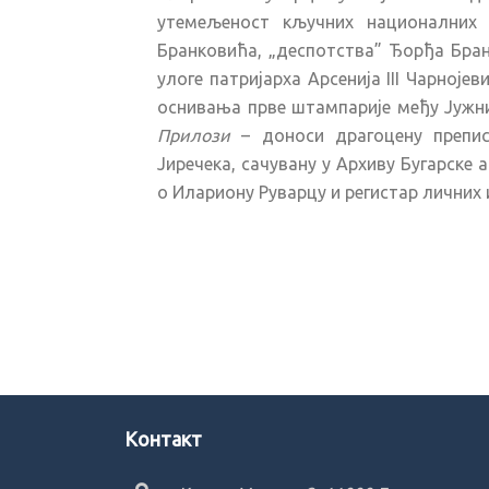
утемељеност кључних националних 
Бранковића, „деспотства” Ђорђа Бран
улоге патријарха Арсенија III Чарноје
оснивања прве штампарије међу Јужни
Прилози
– доноси драгоцену препис
Јиречека, сачувану у Архиву Бугарске 
о Илариону Руварцу и регистар личних 
Kонтакт