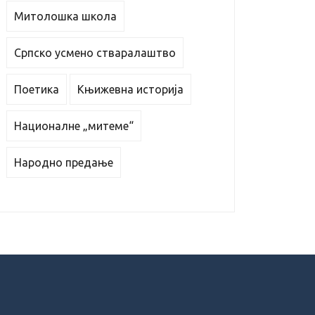
Митолошка школа
Српско усмено стваралаштво
Поетика
Књижевна историја
Националне „митеме“
Народно предање