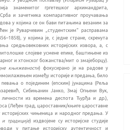
енуо. У уводном поглављу (
Иларион Руварац у
ија знаменитог гргетешког архимандрита,
 Срба и зачетника компаративног проучавања
адова у којима се он бави питањима везаним за
ћен је Руварчевим „студентским“ расправама
56–1858), у којима је, с једне стране, скренута
ња средњовековних историјских извора, а, с
митолошке слојеве усмене епике, баштињене из
арног и хтонског божанства/мит о змајеборцу).
дне књижевности
) фокусирано је на радове у
 мимоилажењем између историје и предања, било
и певања о појединим (епским) јунацима (Реља
заревић, Сибињанин Јанко, Змај Огњени Вук,
 личности из времена деспота Ђурђа и др.),
оса (Леђен град, цароставник/књиге цароставне
 историјских чињеница и народног предања. У
 и традиције
) издвојене су историјске студије
води у питање историјску аутентичност и