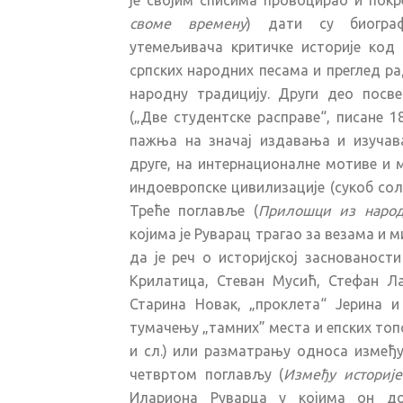
је својим списима провоцирао и покр
своме времену
) дати су биограф
утемељивача критичке историје код
српских народних песама и преглед р
народну традицију. Други део посве
(„Две студентске расправе“, писане 18
пажња на значај издавања и изучава
друге, на интернационалне мотиве и 
индоевропске цивилизације (сукоб сол
Треће поглавље (
Прилошци из наро
којима је Руварац трагао за везама и
да је реч о историјској заснованост
Крилатица, Стеван Мусић, Стефан Ла
Старина Новак, „проклета“ Јерина и
тумачењу „тамних” места и епских топ
и сл.) или разматрању односа између
четвртом поглављу (
Између историје
Илариона Руварца у којима он до