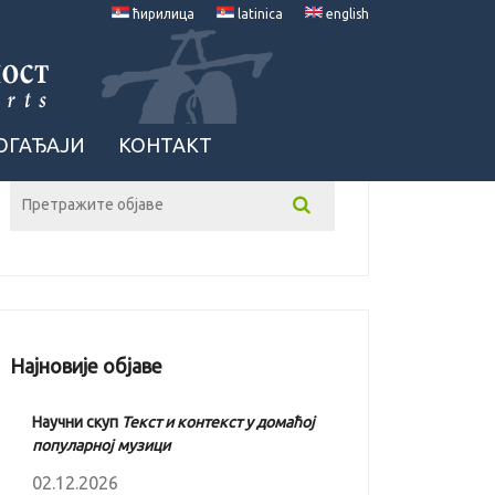
ћирилица
latinica
english
ОГАЂАЈИ
КОНТАКТ
Најновије објаве
Научни скуп
Текст и контекст у домаћој
популарној музици
02.12.2026