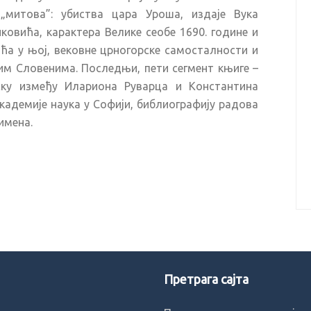
„митова”: убиства цара Уроша, издаје Вука
ковића, карактера Велике сеобе 1690. године и
вића у њој, вековне црногорске самосталности и
м Словенима. Последњи, пети сегмент књиге –
ку између Илариона Руварца и Константина
академије наука у Софији, библиографију радова
имена.
Претрага сајта