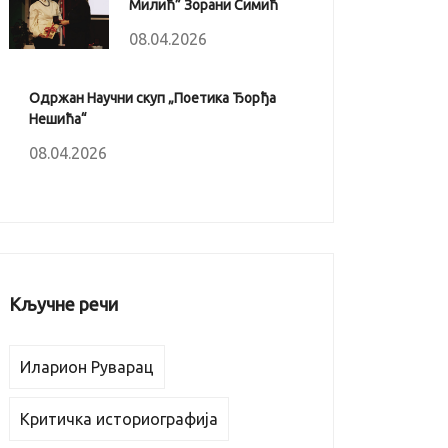
Милић” Зорани Симић
08.04.2026
Одржан Научни скуп „Поетика Ђорђа
Нешића“
08.04.2026
Кључне речи
Иларион Руварац
Критичка историографија