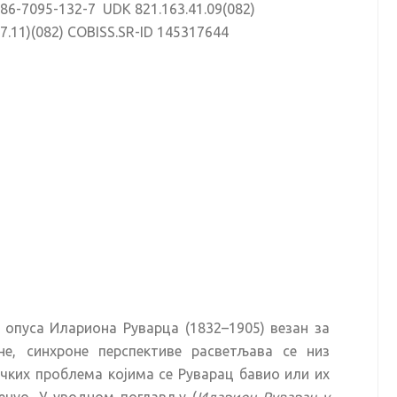
-86-7095-132-7 UDK 821.163.41.09(082)
97.11)(082) COBISS.SR-ID 145317644
 опуса Илариона Руварца (1832–1905) везан за
е, синхроне перспективе расветљава се низ
ких проблема којима се Руварац бавио или их