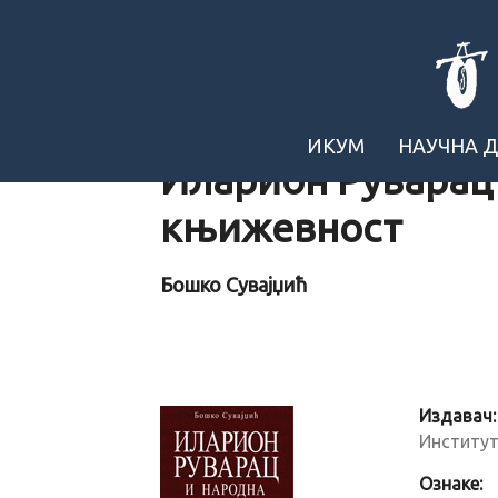
ИКУМ
НАУЧНА 
Иларион Руварац
књижевност
Бошко Сувајџић
Издавач:
Институт
Ознаке: