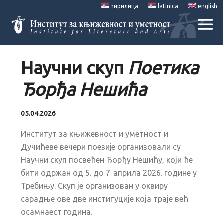
ћирилица
latinica
english
Научни скуп
Поетика
Ђорђа Нешића
05.04.2026
Институт за књижевност и уметност и
Дучићеве вечери поезије организовали су
Научни скуп посвећен Ђорђу Нешићу, који ће
бити одржан од 5. до 7. априла 2026. године у
Требињу. Скуп је организован у оквиру
сарадње ове две институције која траје већ
осамнаест година.