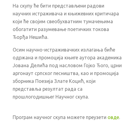
На скупу ће бити представљени радови
научних истраживача и књижевних критичара
који ће својим свеобухватним тумачењима
обогатити разумевање поетичких токова
Ђорђа Нешића.
Осим научно-истраживачких излагања биће
одржана и промоција књиге аутора академика
Јована Делића под насловом Гојко Ђого, црни
аргонаут српског песништва, као и промоција
зборника Поезија Злате Коцић, који
представља резултат рада са
прошлогодишњег Научног скупа.
Програм научног скупа можете преузети
овде
.
Previous
Next