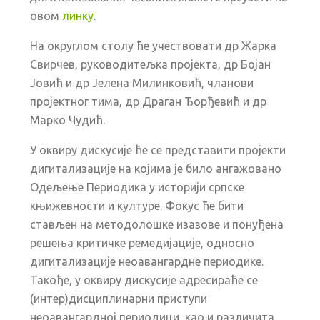
овом
линку
.
На округлом столу ће учествовати др Жарка
Свирчев, руководитељка пројекта, др Бојан
Јовић и др Јелена Милинковић, чланови
пројектног тима, др Драган Ђорђевић и др
Марко Чудић.
У оквиру дискусије ће се представити пројекти
дигитализације на којима је било ангажовано
Одељење Периодика у историји српске
књижевности и културе. Фокус ће бити
стављен на методолошке изазове и понуђена
решења критичке ремедијације, односно
дигитализације неоавангардне периодике.
Такође, у оквиру дискусије адресираће се
(интер)дисциплинарни приступи
неоавангардној периодици, као и различита