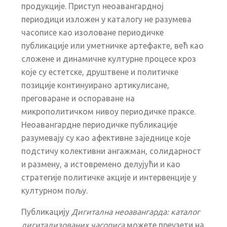
продукције. Приступ неоавангардној
периодици изложен у каталогу не разумева
часописе као изоловане периодичке
публикације или уметничке артефакте, већ као
сложене и динамичне културне процесе кроз
које су естетске, друштвене и политичке
позиције континуирано артикулисане,
преговаране и оспораване на
микрополитичком нивоу периодичке праксе.
Неоавангардне периодичке публикације
разумевају су као афективне заједнице које
подстичу колективни ангажман, солидарност
и размену, а истовремено делујући и као
стратегије политичке акције и интервенције у
културном пољу.
Публикацију
Дигитална неоавангарда: каталог
дигитализованих часописа
можете преузети на