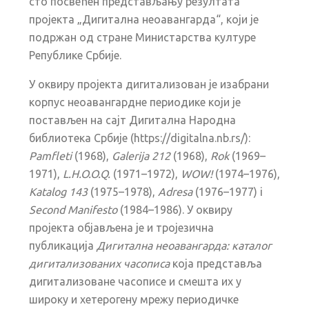
сто посвећен представљању резултата
пројекта „Дигитална неоавангарда“, који је
подржан од стране Министарства културе
Републике Србије.
У оквиру пројекта дигитализован је изабрани
корпус неоавангардне периодике који је
постављен на сајт Дигитална Народна
библиотека Србије (https://digitalna.nb.rs/):
Pamfleti
(1968),
Galerija 212
(1968),
Rok
(1969–
1971),
L.H.O.O.Q.
(1971–1972),
WOW!
(1974–1976),
Katalog 143
(1975–1978),
Adresa
(1976–1977) i
Second Manifesto
(1984–1986). У оквиру
пројекта објављена је и тројезична
публикација
Дигитална неоавангарда: каталог
дигитализованих часописа
која представља
дигитализоване часописе и смешта их у
широку и хетерогену мрежу периодичке